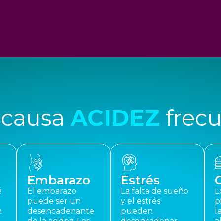
 causa
ACIDEZ
frec
Embarazo
Estrés
é
El embarazo
La falta de sueño
L
puede ser un
y el estrés
p
n
desencadenante
pueden
l
de la acidez. Los
desencadenar
a