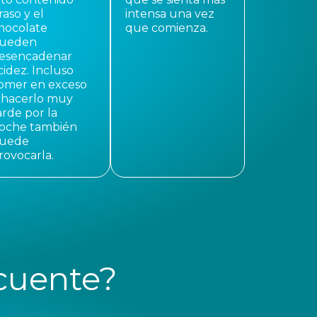
raso y el
intensa una vez
hocolate
que comienza.
ueden
esencadenar
cidez. Incluso
omer en exceso
 hacerlo muy
arde por la
oche también
uede
rovocarla.
cuente?