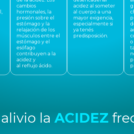
cambios
acidez al someter
g
,
hormonales, la
al cuerpo a una
c
presión sobre el
mayor exigencia,
p
estómago y la
especialmente si
d
relajación de los
ya tenés
a
músculos entre el
predisposición.
c
estómago y el
o
esófago
t
contribuyen a la
n
acidez y
p
al reflujo ácido.
p
livio la
ACIDEZ
fre