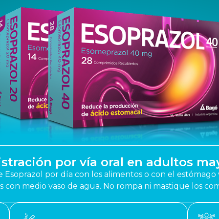
stración por vía oral en adultos ma
Esoprazol por día con los alimentos o con el estómago va
s con medio vaso de agua. No rompa ni mastique los com