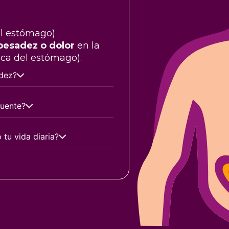
el estómago)
pesadez o dolor
en la
ca del estómago).
idez?
cuente?
 tu vida diaria?