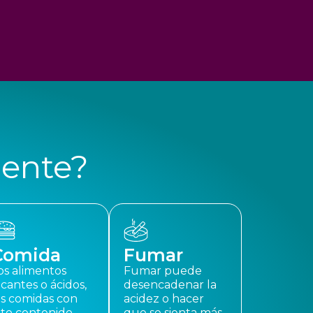
uente?
Comida
Fumar
os alimentos
Fumar puede
icantes o ácidos,
desencadenar la
as comidas con
acidez o hacer
lto contenido
que se sienta más