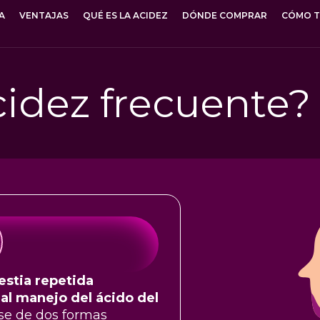
A
VENTAJAS
QUÉ ES LA ACIDEZ
DÓNDE COMPRAR
CÓMO 
cidez frecuente?
estia repetida
al manejo del ácido del
se de dos formas