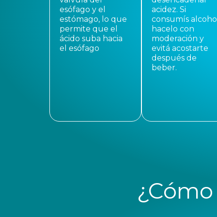
esófago y el
acidez. Si
estómago, lo que
consumís alcohol
permite que el
hacelo con
ácido suba hacia
moderación y
el esófago
evitá acostarte
después de
beber.
¿Cómo a