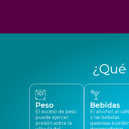
¿Qué
Peso
Bebidas
El exceso de peso
El alcohol, el caf
puede ejercer
o las bebidas
presión sobre la
gaseosas puede
válvula del
desencadenar